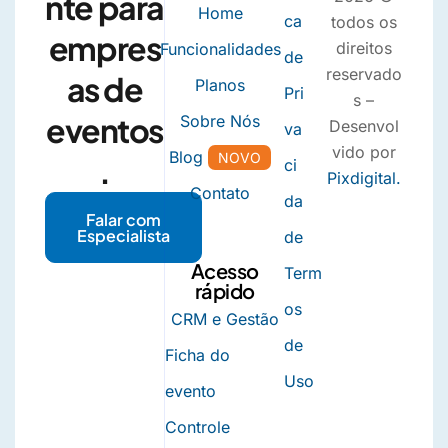
nte para
Home
ca
todos os
empres
direitos
Funcionalidades
de
reservado
as de
Planos
Pri
s –
eventos
Sobre Nós
Desenvol
va
vido por
Blog
NOVO
.
ci
Pixdigital.
Contato
da
Falar com
Especialista
de
Acesso
Term
rápido
os
CRM e Gestão
de
Ficha do
Uso
evento
Controle