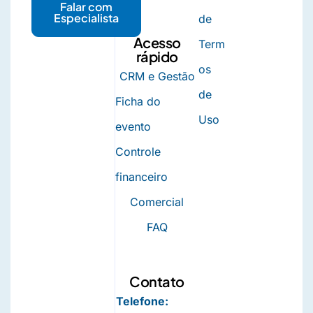
Falar com
Especialista
de
Acesso
Term
rápido
os
CRM e Gestão
de
Ficha do
Uso
evento
Controle
financeiro
Comercial
FAQ
Contato
Telefone: