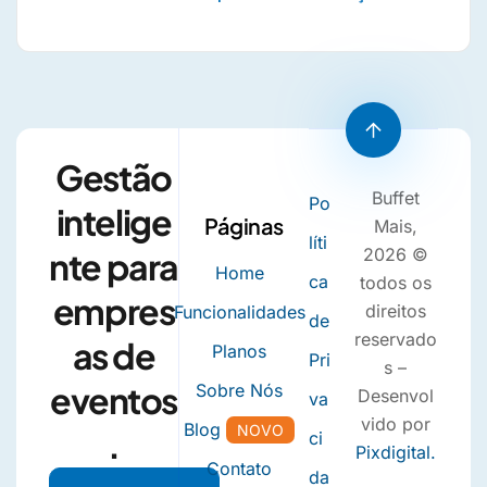
Gestão
Buffet
Po
intelige
Páginas
Mais,
líti
2026 ©
nte para
Home
ca
todos os
empres
direitos
Funcionalidades
de
reservado
as de
Planos
Pri
s –
eventos
Sobre Nós
Desenvol
va
vido por
Blog
NOVO
.
ci
Pixdigital.
Contato
da