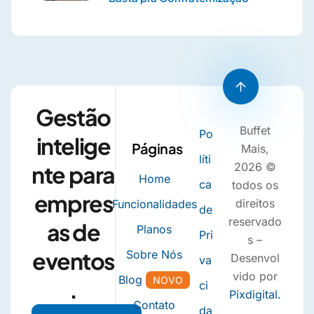
Gestão
Buffet
Po
intelige
Páginas
Mais,
líti
2026 ©
nte para
Home
ca
todos os
empres
direitos
Funcionalidades
de
reservado
as de
Planos
Pri
s –
eventos
Sobre Nós
Desenvol
va
vido por
Blog
NOVO
.
ci
Pixdigital.
Contato
da