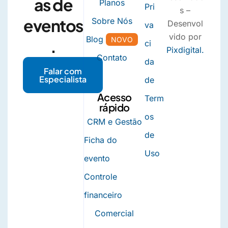
as de
Planos
Pri
s –
eventos
Sobre Nós
Desenvol
va
vido por
Blog
NOVO
.
ci
Pixdigital.
Contato
da
Falar com
Especialista
de
Acesso
Term
rápido
os
CRM e Gestão
de
Ficha do
Uso
evento
Controle
financeiro
Comercial