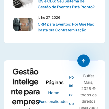
IBS e CBS: Seu Sistema de
Gestão de Eventos Está Pronto?
julho 27, 2026
CRM para Eventos: Por Que Não
Basta pra Confraternização
Gestão
Buffet
Po
intelige
Páginas
Mais,
líti
2026 ©
nte para
Home
ca
todos os
empres
direitos
Funcionalidades
de
reservado