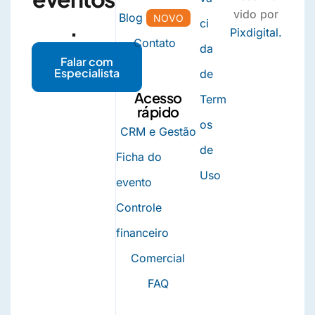
vido por
Blog
NOVO
.
ci
Pixdigital.
Contato
da
Falar com
Especialista
de
Acesso
Term
rápido
os
CRM e Gestão
de
Ficha do
Uso
evento
Controle
financeiro
Comercial
FAQ