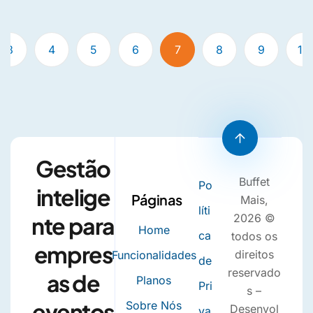
3
4
5
6
7
8
9
10
Gestão
Buffet
Po
intelige
Páginas
Mais,
líti
2026 ©
nte para
Home
ca
todos os
empres
direitos
Funcionalidades
de
reservado
as de
Planos
Pri
s –
eventos
Sobre Nós
Desenvol
va