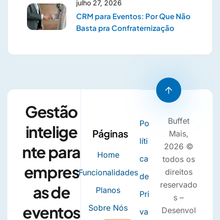
julho 27, 2026
CRM para Eventos: Por Que Não
Basta pra Confraternização
Gestão
Buffet
Po
intelige
Páginas
Mais,
líti
2026 ©
nte para
Home
ca
todos os
empres
direitos
Funcionalidades
de
reservado
as de
Planos
Pri
s –
eventos
Sobre Nós
Desenvol
va