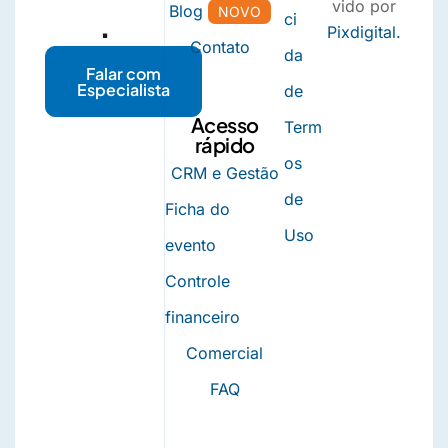
vido por
Blog
NOVO
.
ci
Pixdigital.
Contato
da
Falar com
Especialista
de
Acesso
Term
rápido
os
CRM e Gestão
de
Ficha do
Uso
evento
Controle
financeiro
Comercial
FAQ